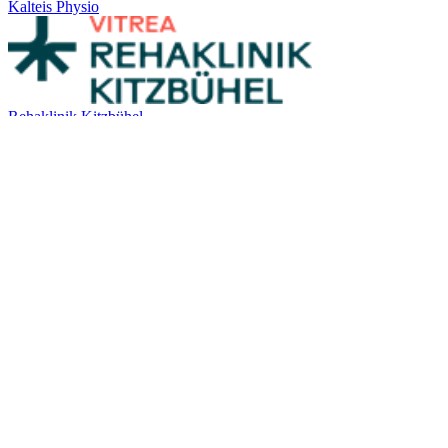
Kalteis Physio
Rehaklinik Kitzbühel
Lauterbacher Mühle
Show More
Ausbildung
l
Fortbildung
l
Über uns
l
Tag der offenen Tür
l
Aktuelles